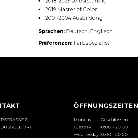
2018-2025 selbstständig
2019 Master of Color
2001-2004 Ausbildung
Sprachen:
Deutsch, Englisch
Präferenzen:
Farbspezialist
NTAKT
ÖFFNUNGSZEITE
ERSTRASSE 3
Monday
Geschlossen
3 DÜSSELDORF
Tuesday
10:00
-
20:00
Wednesday
10:00
-
20:00