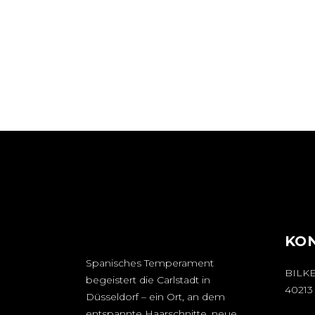
KO
Spanisches Temperament
BILK
begeistert die Carlstadt in
4021
Düsseldorf – ein Ort, an dem
entspannte Haarschnitte, neue